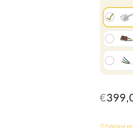
Prix
€399,
habitue
🕐 Fabriqué p