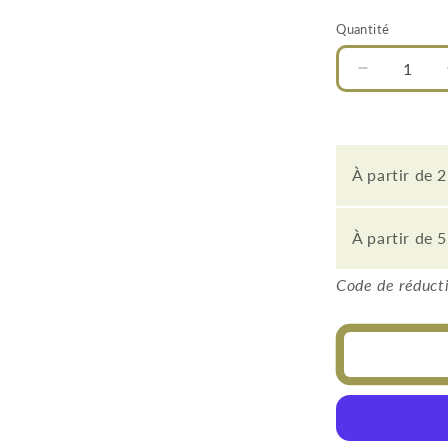
Quantité
Quantité
Réduire
la
quantité
de
Plafonnier
À partir de 2
Geissweg
3
spots
À partir de 5
Code de réducti