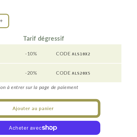
Augmenter
la
quantité
Tarif dégressif
de
Plafonnier
-10%
CODE
ALS10X2
Geissweg
3
spots
-20%
CODE
ALS20X5
on à entrer sur la page de paiement
Ajouter au panier