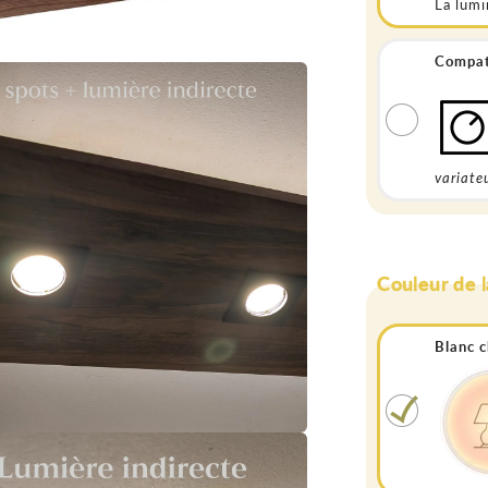
La lumi
Compati
variateu
Couleur de 
Blanc 