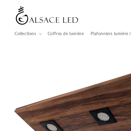
Ignorer et
passer au
contenu
Collections
Coffres de lumière
Plafonniers lumière 
Passer aux
informations
produits