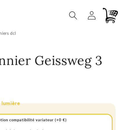
Connexion
Panier
niers dcl
nnier Geissweg 3
s
e lumière
tion compatibilité variateur (+0 €)