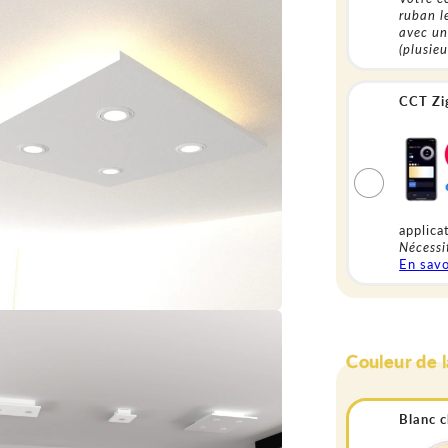
ruban l
avec un
(plusie
CCT Zig
applica
Nécessi
En savo
Couleur de 
Blanc 