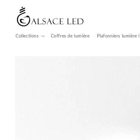
Ignorer et
passer au
contenu
Collections
Coffres de lumière
Plafonniers lumière 
Passer aux
informations
produits