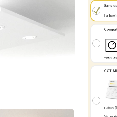
Sans op
La lumi
Compati
variateu
CCT Mi
ruban (
Votre é