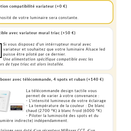
tion compatibilité variateur (+0 €)
nosité de votre luminaire sera constante.
ble avec variateur mural triac (+50 €)
Si vous disposez d'un intérrupteur mural avec
variateur et souhaitez que votre luminaire Alsace led
puisse être piloté par ce dernier.
Une alimentation spécifique compatible avec les
rs de type triac est alors installée.
boxer avec télécommande, 4 spots et ruban (+140 €)
La télécommande design tactile vous
permet de varier à votre convenance :
- L'intensité lumineuse de votre éclairage
- La température de la couleur : De blanc
chaud (2700 °K) à blanc froid (6000 °K)
- Piloter la luminosité des spots et du
lumière indirecte) indépendamment.
clairage sera doté d'un récepteur MiBoxer CCT, d'un