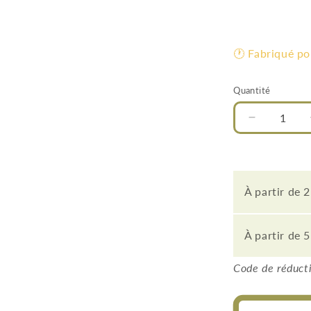
habitue
🕐 Fabriqué p
Quantité
Quantité
Réduire
la
quantité
de
Plafonnier
À partir de 2
Led
carré
60cm
À partir de 5
design
minimalist
Code de réducti