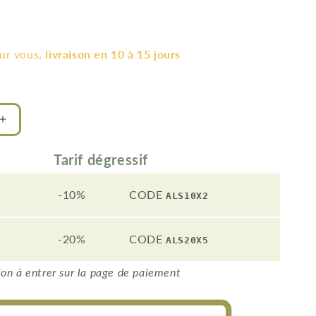
l
our vous,
livraison en 10 à 15 jours
Augmenter
la
quantité
Tarif dégressif
de
Plafonnier
-10%
CODE
ALS10X2
Led
carré
60cm
-20%
CODE
ALS20X5
design
e
minimaliste
on à entrer sur la page de paiement