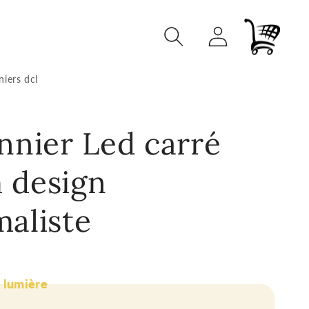
Connexion
Panier
niers dcl
nnier Led carré
 design
aliste
e lumière