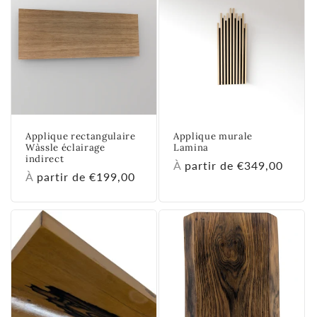
Applique rectangulaire
Applique murale
Wàssle éclairage
Lamina
indirect
Prix
À partir de €349,00
Prix
À partir de €199,00
habituel
habituel