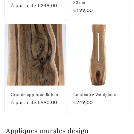
30 cm
Prix
À partir de €249,00
Prix
€199,00
habituel
habituel
Grande applique Rohan
Luminaire Waldglanz
Prix
À partir de €990,00
Prix
€249,00
habituel
habituel
Appliques murales design