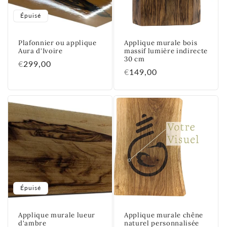
Épuisé
Plafonnier ou applique
Applique murale bois
Aura d'Ivoire
massif lumière indirecte
30 cm
Prix
€299,00
Prix
€149,00
habituel
habituel
Épuisé
Applique murale lueur
Applique murale chêne
d'ambre
naturel personnalisée