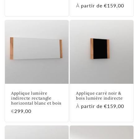
total
habituel
Prix
À partir de €159,00
des
critiques
habituel
Applique lumière
Applique carré noir &
indirecte rectangle
bois lumière indirecte
horizontal blanc et bois
Prix
À partir de €159,00
Prix
€299,00
habituel
habituel