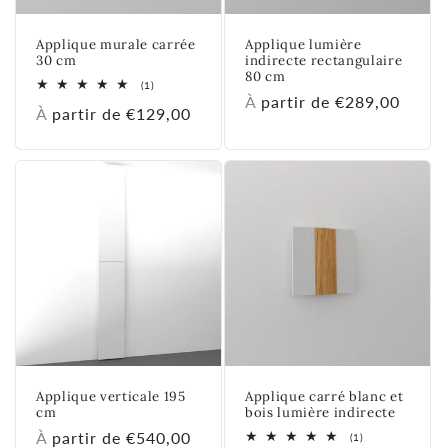
o
Applique murale carrée
Applique lumière
n
30 cm
indirecte rectangulaire
80 cm
1
(1)
:
total
Prix
À partir de €289,00
Prix
À partir de €129,00
des
habituel
critiques
habituel
Applique verticale 195
Applique carré blanc et
cm
bois lumière indirecte
Prix
À partir de €540,00
1
(1)